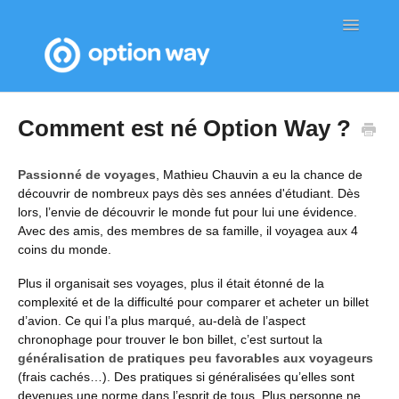
Toggle
Navigatio
Page d'accueil de l'aide
Comment est né Option Way ?
Passionné de voyages
, Mathieu Chauvin a eu la chance de
découvrir de nombreux pays dès ses années d'étudiant. Dès
lors, l’envie de découvrir le monde fut pour lui une évidence.
Avec des amis, des membres de sa famille, il voyagea aux 4
coins du monde.
Plus il organisait ses voyages, plus il était étonné de la
complexité et de la difficulté pour comparer et acheter un billet
d’avion. Ce qui l’a plus marqué, au-delà de l’aspect
chronophage pour trouver le bon billet, c’est surtout la
généralisation de pratiques peu favorables aux voyageurs
(frais cachés…). Des pratiques si généralisées qu’elles sont
devenues une norme dans l’esprit de tous. Plus personne ne